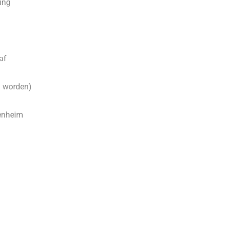
ling
af
d worden)
enheim