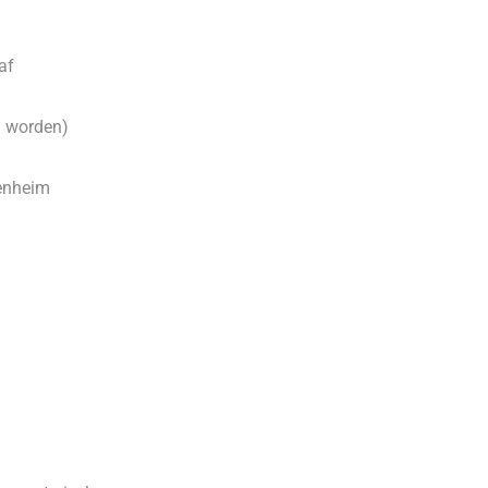
af
d worden)
enheim