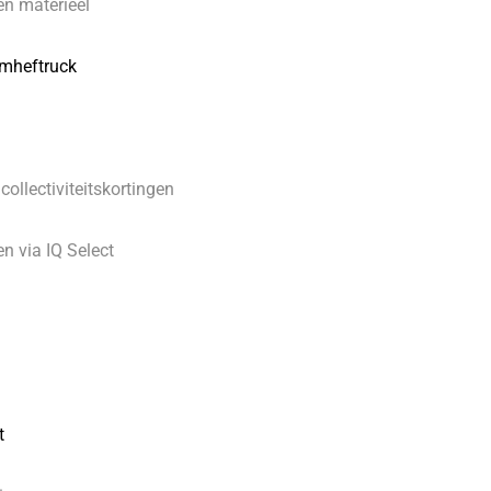
n materieel
mheftruck
 collectiviteitskortingen
en via IQ Select
t