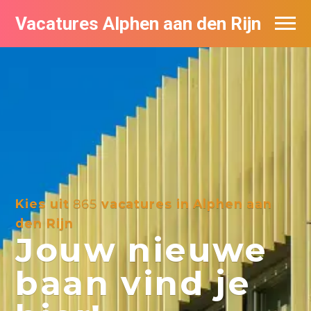
Vacatures Alphen aan den Rijn
Vacatures per bedrijf in Alphen aan den
Rijn
De populairste vacatures in Alphen aan
den Rijn
Kies uit
865
vacatures in Alphen aan
den Rijn
Jouw nieuwe
baan vind je