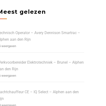
Meest gelezen
echnisch Operator – Avery Dennison Smartrac –
lphen aan den Rijn
5 weergaven
erkvoorbereider Elektrotechniek – Brunel – Alphen
an den Rijn
6 weergaven
achtchauffeur CE – IQ Select – Alphen aan den
ijn
4 weergaven