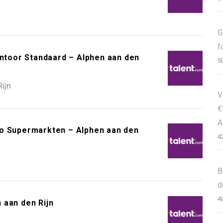
G
f
toor Standaard – Alphen aan den
5
ijn
V
€
A
bo Supermarkten – Alphen aan den
4
B
d
4
 aan den Rijn