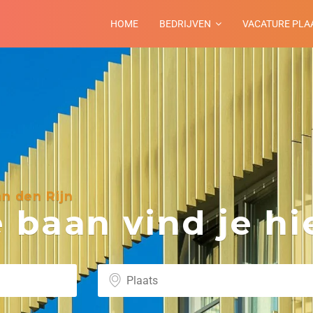
HOME
BEDRIJVEN
VACATURE PLA
n den Rijn
baan vind je hie