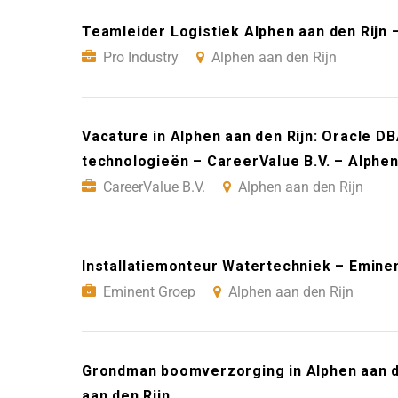
Teamleider Logistiek Alphen aan den Rijn –
Pro Industry
Alphen aan den Rijn
Vacature in Alphen aan den Rijn: Oracle D
technologieën – CareerValue B.V. – Alphen
CareerValue B.V.
Alphen aan den Rijn
Installatiemonteur Watertechniek – Eminen
Eminent Groep
Alphen aan den Rijn
Grondman boomverzorging in Alphen aan d
aan den Rijn