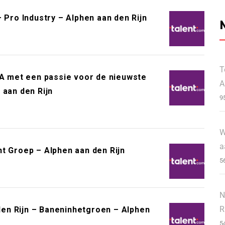
 Pro Industry – Alphen aan den Rijn
T
BA met een passie voor de nieuwste
A
 aan den Rijn
9
W
a
t Groep – Alphen aan den Rijn
5
N
R
en Rijn – Baneninhetgroen – Alphen
5