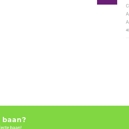
C
A
A
4
 baan?
fecte baan!