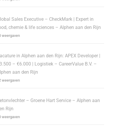
lobal Sales Executive – CheckMark | Expert in
ood, chemie & life sciences – Alphen aan den Rijn
0 weergaven
acature in Alphen aan den Rijn: APEX Developer |
3.500 – €6.000 | Logistiek – CareerValue B.V. –
lphen aan den Rijn
2 weergaven
etonvlechter – Groene Hart Service – Alphen aan
en Rijn
0 weergaven