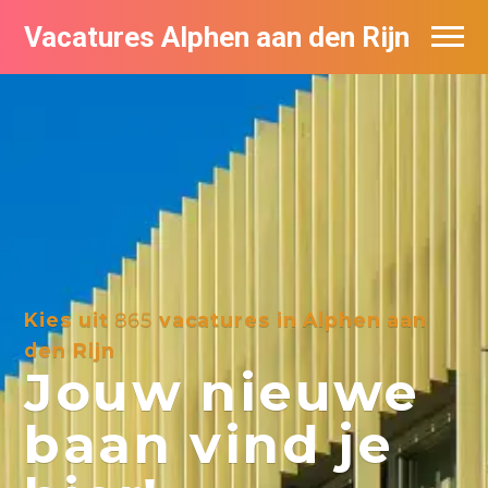
Vacatures Alphen aan den Rijn
Vacatures per bedrijf in Alphen aan den
Rijn
De populairste vacatures in Alphen aan
den Rijn
Kies uit
865
vacatures in Alphen aan
den Rijn
Jouw nieuwe
baan vind je