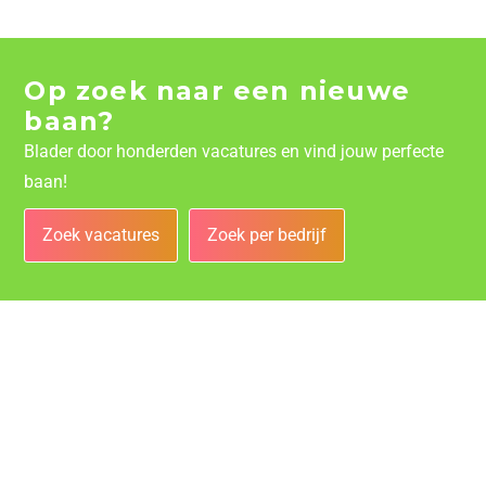
Op zoek naar een nieuwe
baan?
Blader door honderden vacatures en vind jouw perfecte
baan!
Zoek vacatures
Zoek per bedrijf