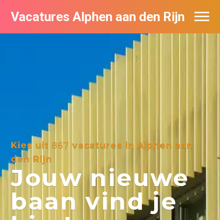
Vacatures Alphen aan den Rijn
Vacatures per bedrijf in Alphen aan den
Rijn
De populairste vacatures in Alphen aan
den Rijn
Kies uit
867
vacatures in Alphen aan
den Rijn
Jouw nieuwe
baan vind je