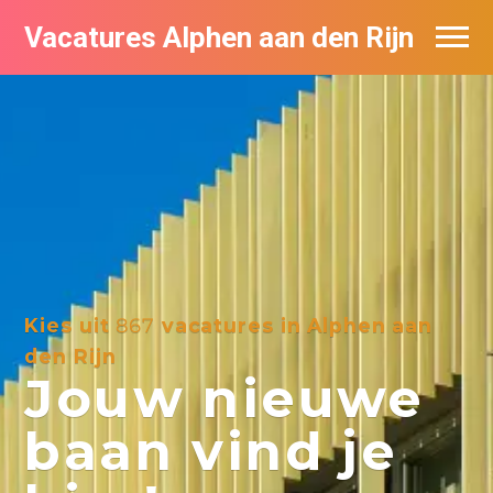
Vacatures Alphen aan den Rijn
Vacatures per bedrijf in Alphen aan den
Rijn
De populairste vacatures in Alphen aan
den Rijn
Kies uit
867
vacatures in Alphen aan
den Rijn
Jouw nieuwe
baan vind je