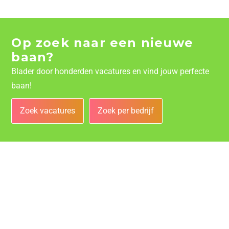
Op zoek naar een nieuwe
baan?
Blader door honderden vacatures en vind jouw perfecte
baan!
Zoek vacatures
Zoek per bedrijf