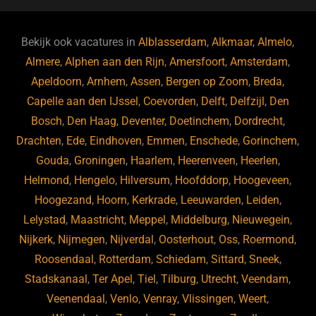
e
s
e
d
b
ky
dI
Bekijk ook vacatures in
Alblasserdam
,
Alkmaar
,
Almelo
,
o
n
Almere
,
Alphen aan den Rijn
,
Amersfoort
,
Amsterdam
,
Apeldoorn
,
Arnhem
,
Assen
,
Bergen op Zoom
,
Breda
,
o
Capelle aan den IJssel
,
Coevorden
,
Delft
,
Delfzijl
,
Den
k
Bosch
,
Den Haag
,
Deventer
,
Doetinchem
,
Dordrecht
,
Drachten
,
Ede
,
Eindhoven
,
Emmen
,
Enschede
,
Gorinchem
,
Gouda
,
Groningen
,
Haarlem
,
Heerenveen
,
Heerlen
,
Helmond
,
Hengelo
,
Hilversum
,
Hoofddorp
,
Hoogeveen
,
Hoogezand
,
Hoorn
,
Kerkrade
,
Leeuwarden
,
Leiden
,
Lelystad
,
Maastricht
,
Meppel
,
Middelburg
,
Nieuwegein
,
Nijkerk
,
Nijmegen
,
Nijverdal
,
Oosterhout
,
Oss
,
Roermond
,
Roosendaal
,
Rotterdam
,
Schiedam
,
Sittard
,
Sneek
,
Stadskanaal
,
Ter Apel
,
Tiel
,
Tilburg
,
Utrecht
,
Veendam
,
Veenendaal
,
Venlo
,
Venray
,
Vlissingen
,
Weert
,