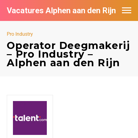
Vacatures Alphen aan den Rijn
Vacatures per bedrijf in Alphen aan den
Rijn
Pro Industry
Operator Deegmakerij
De populairste vacatures in Alphen aan
– Pro Industry –
den Rijn
Alphen aan den Rijn