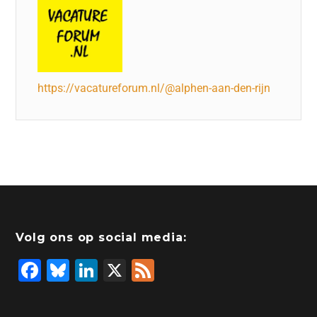
https://vacatureforum.nl/@alphen-aan-den-rijn
Volg ons op social media:
F
Bl
Li
X
F
a
u
n
e
c
e
k
e