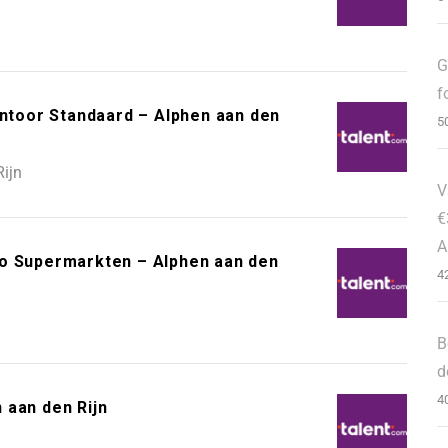
G
f
toor Standaard – Alphen aan den
5
ijn
V
€
A
bo Supermarkten – Alphen aan den
4
B
d
4
 aan den Rijn