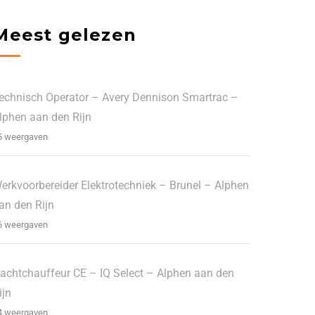
Meest gelezen
echnisch Operator – Avery Dennison Smartrac –
lphen aan den Rijn
5 weergaven
erkvoorbereider Elektrotechniek – Brunel – Alphen
an den Rijn
6 weergaven
achtchauffeur CE – IQ Select – Alphen aan den
ijn
4 weergaven