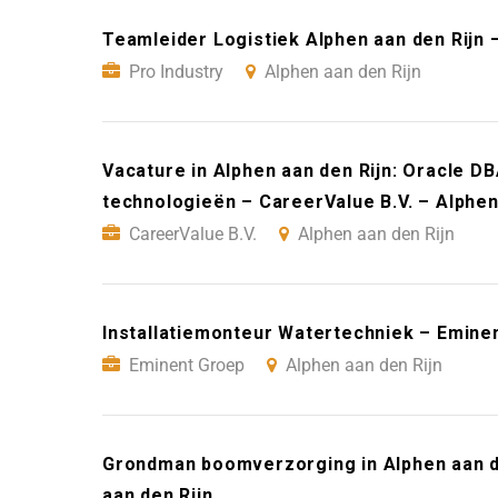
Teamleider Logistiek Alphen aan den Rijn –
Pro Industry
Alphen aan den Rijn
Vacature in Alphen aan den Rijn: Oracle D
technologieën – CareerValue B.V. – Alphen
CareerValue B.V.
Alphen aan den Rijn
Installatiemonteur Watertechniek – Eminen
Eminent Groep
Alphen aan den Rijn
Grondman boomverzorging in Alphen aan d
aan den Rijn