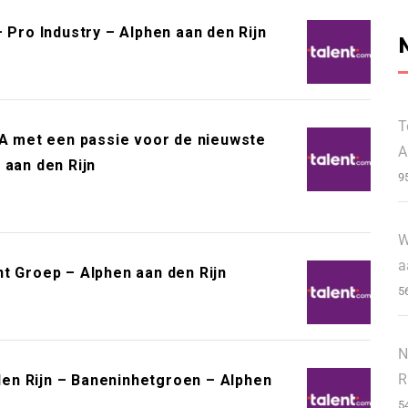
 Pro Industry – Alphen aan den Rijn
T
BA met een passie voor de nieuwste
A
 aan den Rijn
9
W
a
t Groep – Alphen aan den Rijn
5
N
R
en Rijn – Baneninhetgroen – Alphen
5