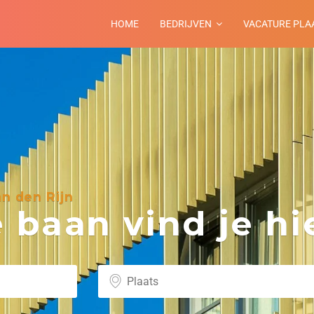
HOME
BEDRIJVEN
VACATURE PLA
n den Rijn
baan vind je hie