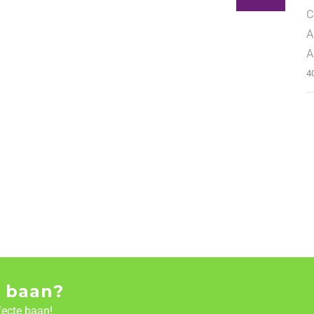
C
A
A
4
 baan?
fecte baan!