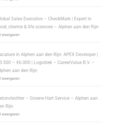
lobal Sales Executive – CheckMark | Expert in
ood, chemie & life sciences – Alphen aan den Rijn
0 weergaven
acature in Alphen aan den Rijn: APEX Developer |
3.500 – €6.000 | Logistiek – CareerValue B.V. –
lphen aan den Rijn
2 weergaven
etonvlechter – Groene Hart Service – Alphen aan
en Rijn
0 weergaven