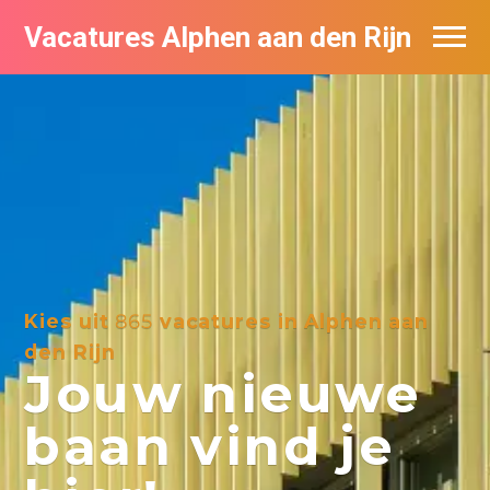
Vacatures Alphen aan den Rijn
Vacatures per bedrijf in Alphen aan den
Rijn
De populairste vacatures in Alphen aan
den Rijn
Kies uit
865
vacatures in Alphen aan
den Rijn
Jouw nieuwe
baan vind je