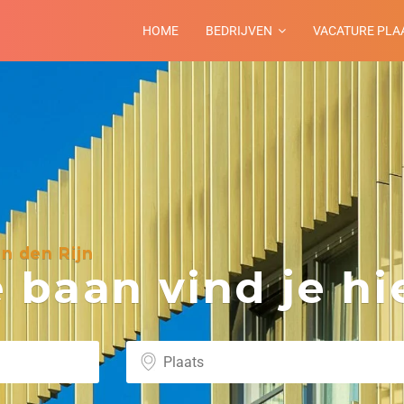
HOME
BEDRIJVEN
VACATURE PLA
n den Rijn
baan vind je hie