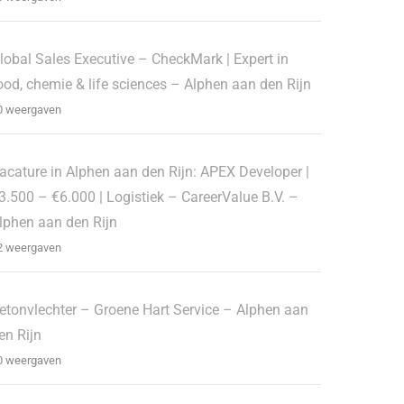
lobal Sales Executive – CheckMark | Expert in
ood, chemie & life sciences – Alphen aan den Rijn
0 weergaven
acature in Alphen aan den Rijn: APEX Developer |
3.500 – €6.000 | Logistiek – CareerValue B.V. –
lphen aan den Rijn
2 weergaven
etonvlechter – Groene Hart Service – Alphen aan
en Rijn
0 weergaven