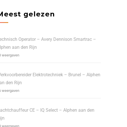
Meest gelezen
echnisch Operator – Avery Dennison Smartrac –
lphen aan den Rijn
3 weergaven
erkvoorbereider Elektrotechniek – Brunel – Alphen
an den Rijn
6 weergaven
achtchauffeur CE – IQ Select – Alphen aan den
ijn
3 weergaven