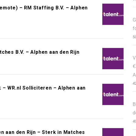
emote) – RM Staffing B.V. – Alphen
G
f
5
ches B.V. – Alphen aan den Rijn
V
€
A
4
– WR.nl Solliciteren – Alphen aan
B
d
4
n aan den Rijn – Sterk in Matches