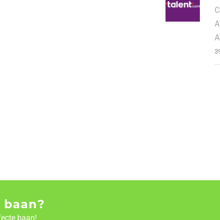
C
A
A
3
 baan?
fecte baan!