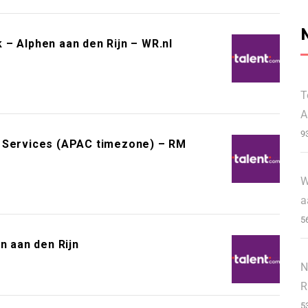
– Alphen aan den Rijn – WR.nl
T
A
9
r Services (APAC timezone) – RM
W
a
5
n aan den Rijn
N
R
5