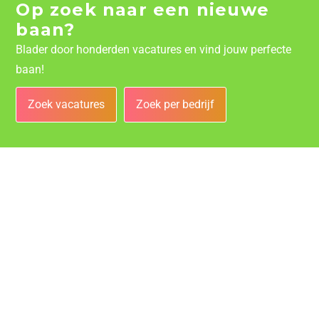
Op zoek naar een nieuwe
baan?
Blader door honderden vacatures en vind jouw perfecte
baan!
Zoek vacatures
Zoek per bedrijf