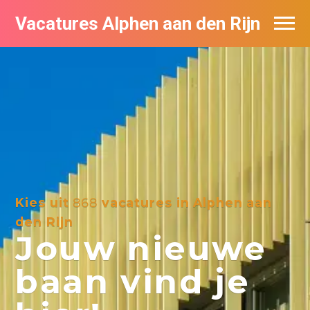
Vacatures Alphen aan den Rijn
Vacatures per bedrijf in Alphen aan den
Rijn
De populairste vacatures in Alphen aan
den Rijn
Kies uit
868
vacatures in Alphen aan
den Rijn
Jouw nieuwe
baan vind je