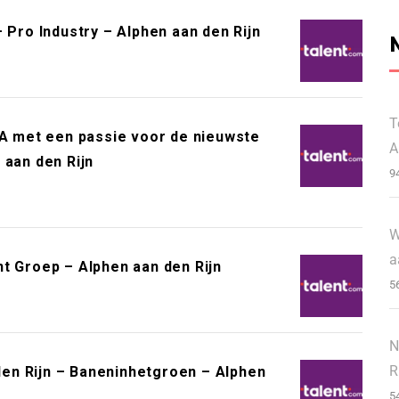
 Pro Industry – Alphen aan den Rijn
T
BA met een passie voor de nieuwste
A
 aan den Rijn
9
W
a
t Groep – Alphen aan den Rijn
5
N
R
en Rijn – Baneninhetgroen – Alphen
5