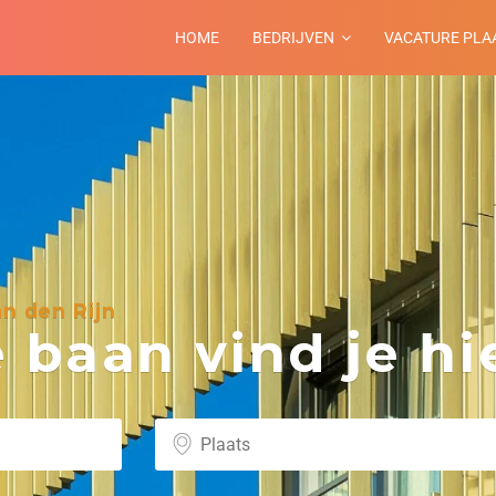
HOME
BEDRIJVEN
VACATURE PLA
n den Rijn
baan vind je hie