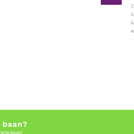
C
A
A
4
 baan?
fecte baan!