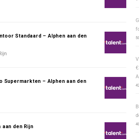
G
f
toor Standaard – Alphen aan den
5
ijn
V
€
A
bo Supermarkten – Alphen aan den
4
B
d
4
 aan den Rijn