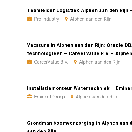
Teamleider Logistiek Alphen aan den Rijn –
Pro Industry
Alphen aan den Rijn
Vacature in Alphen aan den Rijn: Oracle D
technologieën – CareerValue B.V. – Alphen
CareerValue B.V.
Alphen aan den Rijn
Installatiemonteur Watertechniek – Eminen
Eminent Groep
Alphen aan den Rijn
Grondman boomverzorging in Alphen aan d
aan den Rijn