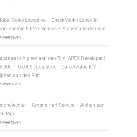
lobal Sales Executive – CheckMark | Expert in
ood, chemie & life sciences – Alphen aan den Rijn
0 weergaven
acature in Alphen aan den Rijn: APEX Developer |
3.500 – €6.000 | Logistiek – CareerValue B.V. –
lphen aan den Rijn
2 weergaven
etonvlechter – Groene Hart Service – Alphen aan
en Rijn
0 weergaven