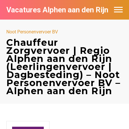
Vacatures Alphen aan den Rijn
Vacatures per bedrijf in Alphen aan den
Rijn
Noot Personenvervoer BV
Chauffeur
De populairste vacatures in Alphen aan
Zorgvervoer | Regio
den Rijn
Alphen aan den Rijn
(Leerlingenvervoer |
Dagbesteding) – Noot
Personenvervoer BV –
Alphen aan den Rijn