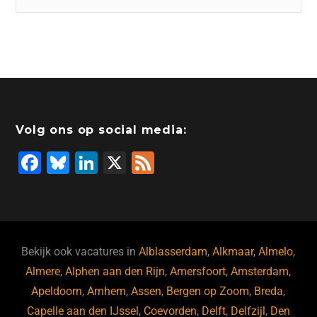
Volg ons op social media:
F
Bl
Li
X
F
a
u
n
e
c
e
k
e
e
s
e
d
b
ky
dI
Bekijk ook vacatures in
Alblasserdam
,
Alkmaar
,
Almelo
,
o
n
Almere
,
Alphen aan den Rijn
,
Amersfoort
,
Amsterdam
,
Apeldoorn
,
Arnhem
,
Assen
,
Bergen op Zoom
,
Breda
,
o
Capelle aan den IJssel
,
Coevorden
,
Delft
,
Delfzijl
,
Den