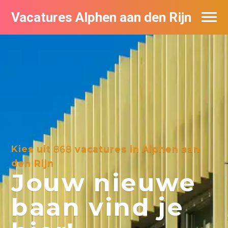
Vacatures Alphen aan den Rijn
Vacatures per bedrijf in Alphen aan den
Rijn
De populairste vacatures in Alphen aan
den Rijn
Kies uit
868
vacatures in Alphen aan
den Rijn
Jouw nieuwe
baan vind je