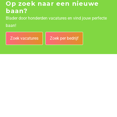
Op zoek naar een nieuwe
baan?
Blader door honderden vacatures en vind jouw perfecte
baan!
Zoek vacatures
Zoek per bedrijf