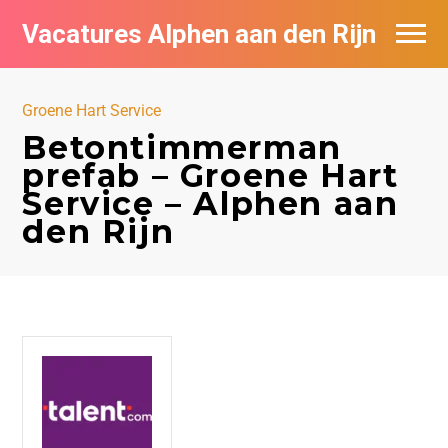
Vacatures Alphen aan den Rijn
Vacatures per bedrijf in Alphen aan den
Rijn
Groene Hart Service
Betontimmerman
De populairste vacatures in Alphen aan
prefab – Groene Hart
den Rijn
Service – Alphen aan
den Rijn