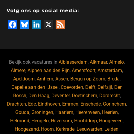
Volg ons op social media:
F
Bl
Li
X
F
a
u
n
e
c
e
k
e
e
s
e
d
b
ky
dI
Bekijk ook vacatures in
Alblasserdam
,
Alkmaar
,
Almelo
,
o
n
Almere
,
Alphen aan den Rijn
,
Amersfoort
,
Amsterdam
,
Apeldoorn
,
Arnhem
,
Assen
,
Bergen op Zoom
,
Breda
,
o
Capelle aan den IJssel
,
Coevorden
,
Delft
,
Delfzijl
,
Den
k
Bosch
,
Den Haag
,
Deventer
,
Doetinchem
,
Dordrecht
,
Drachten
,
Ede
,
Eindhoven
,
Emmen
,
Enschede
,
Gorinchem
,
Gouda
,
Groningen
,
Haarlem
,
Heerenveen
,
Heerlen
,
Helmond
,
Hengelo
,
Hilversum
,
Hoofddorp
,
Hoogeveen
,
Hoogezand
,
Hoorn
,
Kerkrade
,
Leeuwarden
,
Leiden
,