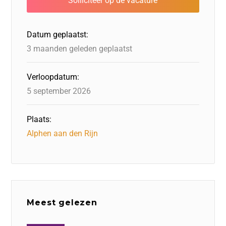
o
n
o
s
p
o
n
p
Datum geplaatst:
k
3 maanden geleden geplaatst
Verloopdatum:
5 september 2026
Plaats:
Alphen aan den Rijn
Meest gelezen