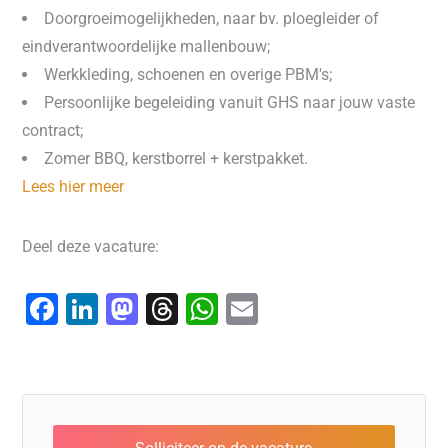
Doorgroeimogelijkheden, naar bv. ploegleider of
eindverantwoordelijke mallenbouw;
Werkkleding, schoenen en overige PBM's;
Persoonlijke begeleiding vanuit GHS naar jouw vaste
contract;
Zomer BBQ, kerstborrel + kerstpakket.
Lees hier meer
Deel deze vacature:
F
Li
M
T
W
E
a
n
a
hr
h
m
c
k
st
e
at
ai
e
e
o
a
s
l
b
dI
d
d
A