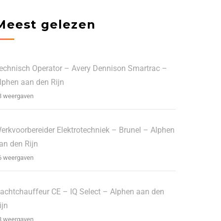
Meest gelezen
echnisch Operator – Avery Dennison Smartrac –
lphen aan den Rijn
3 weergaven
erkvoorbereider Elektrotechniek – Brunel – Alphen
an den Rijn
6 weergaven
achtchauffeur CE – IQ Select – Alphen aan den
ijn
3 weergaven