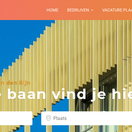
HOME
BEDRIJVEN
VACATURE PLA
n den Rijn
baan vind je hie