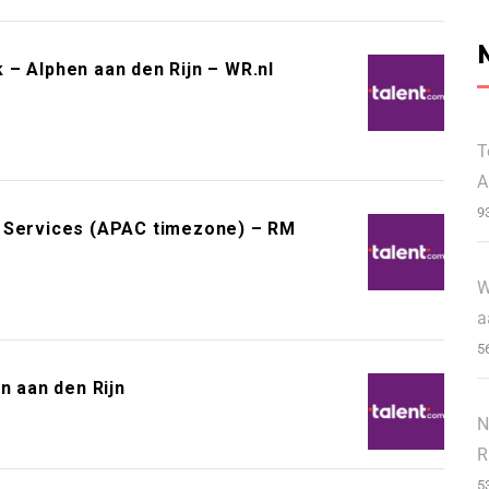
– Alphen aan den Rijn – WR.nl
T
A
9
r Services (APAC timezone) – RM
W
a
5
n aan den Rijn
N
R
5