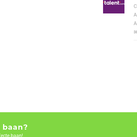
C
A
A
3
 baan?
fecte baan!