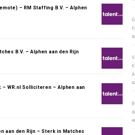
emote) – RM Staffing B.V. – Alphen
G
f
5
ches B.V. – Alphen aan den Rijn
V
€
A
4
– WR.nl Solliciteren – Alphen aan
B
d
4
n aan den Rijn – Sterk in Matches