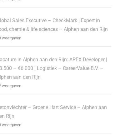
lobal Sales Executive – CheckMark | Expert in
ood, chemie & life sciences – Alphen aan den Rijn
0 weergaven
acature in Alphen aan den Rijn: APEX Developer |
3.500 – €6.000 | Logistiek – CareerValue B.V. –
lphen aan den Rijn
2 weergaven
etonvlechter – Groene Hart Service – Alphen aan
en Rijn
0 weergaven