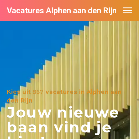
Vacatures Alphen aan den Rijn
Vacatures per bedrijf in Alphen aan den
Rijn
De populairste vacatures in Alphen aan
den Rijn
Kies uit
867
vacatures in Alphen aan
den Rijn
Jouw nieuwe
baan vind je