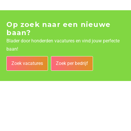
Op zoek naar een nieuwe
baan?
Blader door honderden vacatures en vind jouw perfecte
baan!
Zoek vacatures
Zoek per bedrijf