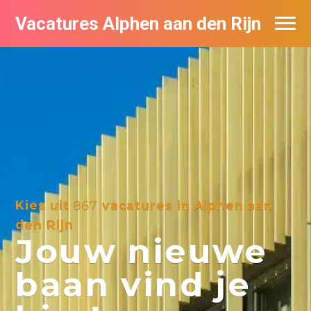
Vacatures Alphen aan den Rijn
Vacatures per bedrijf in Alphen aan den
Rijn
De populairste vacatures in Alphen aan
den Rijn
Kies uit
867
vacatures in Alphen aan
den Rijn
Jouw nieuwe
baan vind je