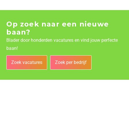
Op zoek naar een nieuwe
baan?
Blader door honderden vacatures en vind jouw perfecte
baan!
Zoek vacatures
Zoek per bedrijf