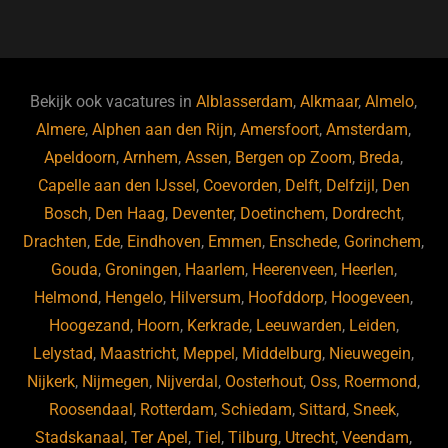
a
u
n
e
c
e
k
e
e
s
e
d
b
ky
dI
Bekijk ook vacatures in
Alblasserdam
,
Alkmaar
,
Almelo
,
o
n
Almere
,
Alphen aan den Rijn
,
Amersfoort
,
Amsterdam
,
Apeldoorn
,
Arnhem
,
Assen
,
Bergen op Zoom
,
Breda
,
o
Capelle aan den IJssel
,
Coevorden
,
Delft
,
Delfzijl
,
Den
k
Bosch
,
Den Haag
,
Deventer
,
Doetinchem
,
Dordrecht
,
Drachten
,
Ede
,
Eindhoven
,
Emmen
,
Enschede
,
Gorinchem
,
Gouda
,
Groningen
,
Haarlem
,
Heerenveen
,
Heerlen
,
Helmond
,
Hengelo
,
Hilversum
,
Hoofddorp
,
Hoogeveen
,
Hoogezand
,
Hoorn
,
Kerkrade
,
Leeuwarden
,
Leiden
,
Lelystad
,
Maastricht
,
Meppel
,
Middelburg
,
Nieuwegein
,
Nijkerk
,
Nijmegen
,
Nijverdal
,
Oosterhout
,
Oss
,
Roermond
,
Roosendaal
,
Rotterdam
,
Schiedam
,
Sittard
,
Sneek
,
Stadskanaal
,
Ter Apel
,
Tiel
,
Tilburg
,
Utrecht
,
Veendam
,