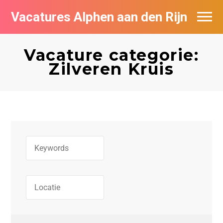
Vacatures Alphen aan den Rijn
Vacatures per bedrijf in Alphen aan den
Rijn
Vacature categorie:
Zilveren Kruis
De populairste vacatures in Alphen aan
den Rijn