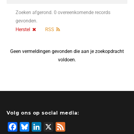
Zoeken afgerond. 0 overeenkomende records
gevonden.
Herstel
RSS
Geen vermeldingen gevonden die aan je zoekopdracht
voldoen.
Volg ons op social media:
F
Bl
Li
X
F