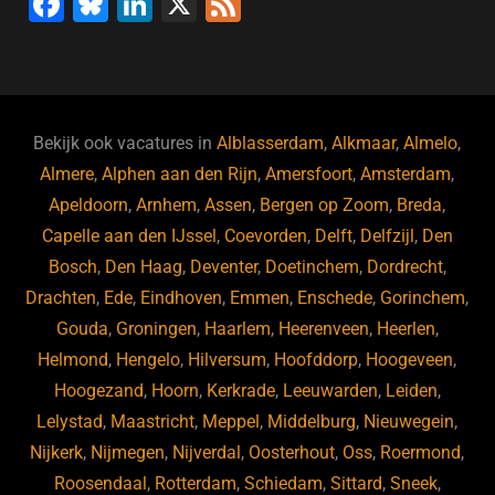
F
Bl
Li
X
F
a
u
n
e
c
e
k
e
e
s
e
d
b
ky
dI
Bekijk ook vacatures in
Alblasserdam
,
Alkmaar
,
Almelo
,
o
n
Almere
,
Alphen aan den Rijn
,
Amersfoort
,
Amsterdam
,
Apeldoorn
,
Arnhem
,
Assen
,
Bergen op Zoom
,
Breda
,
o
Capelle aan den IJssel
,
Coevorden
,
Delft
,
Delfzijl
,
Den
k
Bosch
,
Den Haag
,
Deventer
,
Doetinchem
,
Dordrecht
,
Drachten
,
Ede
,
Eindhoven
,
Emmen
,
Enschede
,
Gorinchem
,
Gouda
,
Groningen
,
Haarlem
,
Heerenveen
,
Heerlen
,
Helmond
,
Hengelo
,
Hilversum
,
Hoofddorp
,
Hoogeveen
,
Hoogezand
,
Hoorn
,
Kerkrade
,
Leeuwarden
,
Leiden
,
Lelystad
,
Maastricht
,
Meppel
,
Middelburg
,
Nieuwegein
,
Nijkerk
,
Nijmegen
,
Nijverdal
,
Oosterhout
,
Oss
,
Roermond
,
Roosendaal
,
Rotterdam
,
Schiedam
,
Sittard
,
Sneek
,