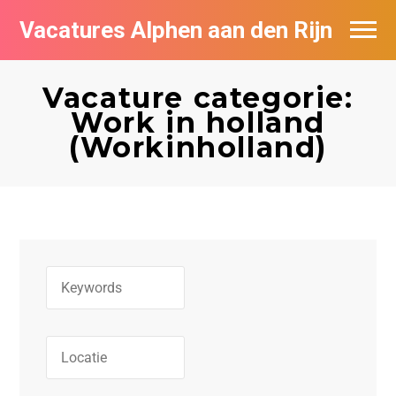
Vacatures Alphen aan den Rijn
Vacatures per bedrijf in Alphen aan den
Rijn
Vacature categorie:
Work in holland
De populairste vacatures in Alphen aan
(Workinholland)
den Rijn