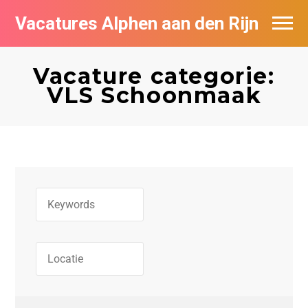
Vacatures Alphen aan den Rijn
Vacatures per bedrijf in Alphen aan den
Rijn
Vacature categorie:
VLS Schoonmaak
De populairste vacatures in Alphen aan
den Rijn