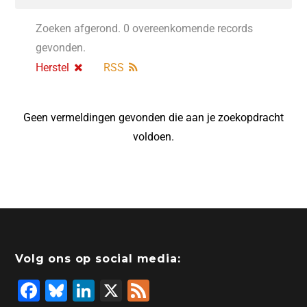
Zoeken afgerond. 0 overeenkomende records
gevonden.
Herstel
RSS
Geen vermeldingen gevonden die aan je zoekopdracht
voldoen.
Volg ons op social media:
F
Bl
Li
X
F