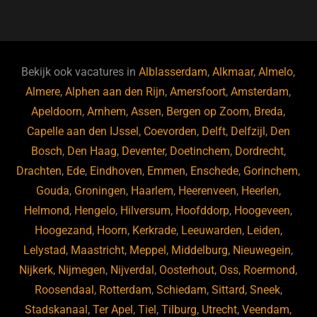
a
u
n
e
c
e
k
e
e
s
e
d
b
ky
dI
Bekijk ook vacatures in
Alblasserdam
,
Alkmaar
,
Almelo
,
o
n
Almere
,
Alphen aan den Rijn
,
Amersfoort
,
Amsterdam
,
Apeldoorn
,
Arnhem
,
Assen
,
Bergen op Zoom
,
Breda
,
o
Capelle aan den IJssel
,
Coevorden
,
Delft
,
Delfzijl
,
Den
k
Bosch
,
Den Haag
,
Deventer
,
Doetinchem
,
Dordrecht
,
Drachten
,
Ede
,
Eindhoven
,
Emmen
,
Enschede
,
Gorinchem
,
Gouda
,
Groningen
,
Haarlem
,
Heerenveen
,
Heerlen
,
Helmond
,
Hengelo
,
Hilversum
,
Hoofddorp
,
Hoogeveen
,
Hoogezand
,
Hoorn
,
Kerkrade
,
Leeuwarden
,
Leiden
,
Lelystad
,
Maastricht
,
Meppel
,
Middelburg
,
Nieuwegein
,
Nijkerk
,
Nijmegen
,
Nijverdal
,
Oosterhout
,
Oss
,
Roermond
,
Roosendaal
,
Rotterdam
,
Schiedam
,
Sittard
,
Sneek
,
Stadskanaal
,
Ter Apel
,
Tiel
,
Tilburg
,
Utrecht
,
Veendam
,