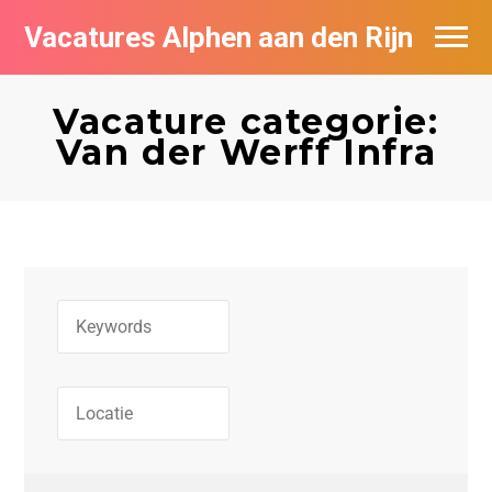
Vacatures Alphen aan den Rijn
Vacatures per bedrijf in Alphen aan den
Rijn
Vacature categorie:
Van der Werff Infra
De populairste vacatures in Alphen aan
den Rijn