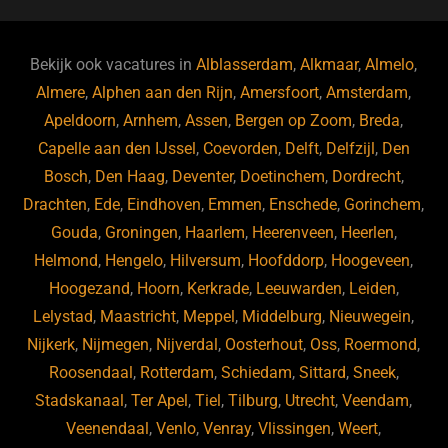
c
e
k
e
e
s
e
d
b
ky
dI
Bekijk ook vacatures in
Alblasserdam
,
Alkmaar
,
Almelo
,
o
n
Almere
,
Alphen aan den Rijn
,
Amersfoort
,
Amsterdam
,
Apeldoorn
,
Arnhem
,
Assen
,
Bergen op Zoom
,
Breda
,
o
Capelle aan den IJssel
,
Coevorden
,
Delft
,
Delfzijl
,
Den
k
Bosch
,
Den Haag
,
Deventer
,
Doetinchem
,
Dordrecht
,
Drachten
,
Ede
,
Eindhoven
,
Emmen
,
Enschede
,
Gorinchem
,
Gouda
,
Groningen
,
Haarlem
,
Heerenveen
,
Heerlen
,
Helmond
,
Hengelo
,
Hilversum
,
Hoofddorp
,
Hoogeveen
,
Hoogezand
,
Hoorn
,
Kerkrade
,
Leeuwarden
,
Leiden
,
Lelystad
,
Maastricht
,
Meppel
,
Middelburg
,
Nieuwegein
,
Nijkerk
,
Nijmegen
,
Nijverdal
,
Oosterhout
,
Oss
,
Roermond
,
Roosendaal
,
Rotterdam
,
Schiedam
,
Sittard
,
Sneek
,
Stadskanaal
,
Ter Apel
,
Tiel
,
Tilburg
,
Utrecht
,
Veendam
,
Veenendaal
,
Venlo
,
Venray
,
Vlissingen
,
Weert
,