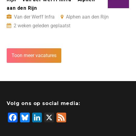
aan den Rijn
Van der Werff Infra
Alphen aan den Rijn
2 weken geleden geplaatst
Toon meer vacatures
Volg ons op social media:
F
Bl
Li
X
F
a
u
n
e