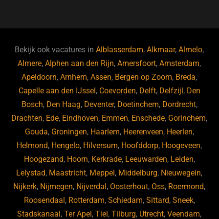
a
u
n
e
c
e
k
e
e
s
e
d
b
ky
dI
Bekijk ook vacatures in
Alblasserdam
,
Alkmaar
,
Almelo
,
o
n
Almere
,
Alphen aan den Rijn
,
Amersfoort
,
Amsterdam
,
Apeldoorn
,
Arnhem
,
Assen
,
Bergen op Zoom
,
Breda
,
o
Capelle aan den IJssel
,
Coevorden
,
Delft
,
Delfzijl
,
Den
k
Bosch
,
Den Haag
,
Deventer
,
Doetinchem
,
Dordrecht
,
Drachten
,
Ede
,
Eindhoven
,
Emmen
,
Enschede
,
Gorinchem
,
Gouda
,
Groningen
,
Haarlem
,
Heerenveen
,
Heerlen
,
Helmond
,
Hengelo
,
Hilversum
,
Hoofddorp
,
Hoogeveen
,
Hoogezand
,
Hoorn
,
Kerkrade
,
Leeuwarden
,
Leiden
,
Lelystad
,
Maastricht
,
Meppel
,
Middelburg
,
Nieuwegein
,
Nijkerk
,
Nijmegen
,
Nijverdal
,
Oosterhout
,
Oss
,
Roermond
,
Roosendaal
,
Rotterdam
,
Schiedam
,
Sittard
,
Sneek
,
Stadskanaal
,
Ter Apel
,
Tiel
,
Tilburg
,
Utrecht
,
Veendam
,