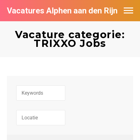
Vacatures Alphen aan den Rijn
Vacatures per bedrijf in Alphen aan den
Rijn
Vacature categorie:
TRIXXO Jobs
De populairste vacatures in Alphen aan
den Rijn