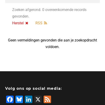
Zoeken afgerond. 0 overeenkomende records
gevonden.
Herstel
RSS
Geen vermeldingen gevonden die aan je zoekopdracht
voldoen.
Volg ons op social media:
F
Bl
Li
X
F