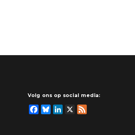
Volg ons op social media:
F
Bl
Li
X
F
a
u
n
e
c
e
k
e