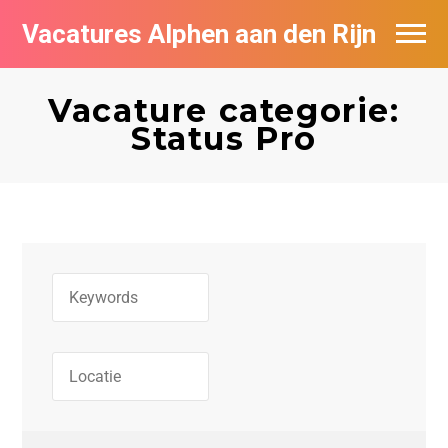
Vacatures Alphen aan den Rijn
Vacatures per bedrijf in Alphen aan den
Rijn
Vacature categorie:
Status Pro
De populairste vacatures in Alphen aan
den Rijn