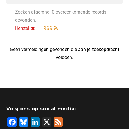
Zoeken afgerond. 0 overeenkomende records
gevonden.
Herstel
RSS
Geen vermeldingen gevonden die aan je zoekopdracht
voldoen.
Volg ons op social media:
F
Bl
Li
X
F