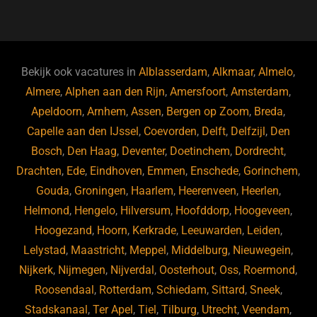
a
u
n
e
c
e
k
e
e
s
e
d
b
ky
dI
Bekijk ook vacatures in
Alblasserdam
,
Alkmaar
,
Almelo
,
o
n
Almere
,
Alphen aan den Rijn
,
Amersfoort
,
Amsterdam
,
Apeldoorn
,
Arnhem
,
Assen
,
Bergen op Zoom
,
Breda
,
o
Capelle aan den IJssel
,
Coevorden
,
Delft
,
Delfzijl
,
Den
k
Bosch
,
Den Haag
,
Deventer
,
Doetinchem
,
Dordrecht
,
Drachten
,
Ede
,
Eindhoven
,
Emmen
,
Enschede
,
Gorinchem
,
Gouda
,
Groningen
,
Haarlem
,
Heerenveen
,
Heerlen
,
Helmond
,
Hengelo
,
Hilversum
,
Hoofddorp
,
Hoogeveen
,
Hoogezand
,
Hoorn
,
Kerkrade
,
Leeuwarden
,
Leiden
,
Lelystad
,
Maastricht
,
Meppel
,
Middelburg
,
Nieuwegein
,
Nijkerk
,
Nijmegen
,
Nijverdal
,
Oosterhout
,
Oss
,
Roermond
,
Roosendaal
,
Rotterdam
,
Schiedam
,
Sittard
,
Sneek
,
Stadskanaal
,
Ter Apel
,
Tiel
,
Tilburg
,
Utrecht
,
Veendam
,