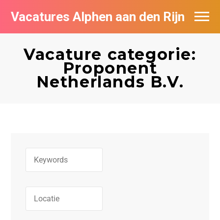
Vacatures Alphen aan den Rijn
Vacatures per bedrijf in Alphen aan den
Rijn
Vacature categorie:
Proponent
De populairste vacatures in Alphen aan
Netherlands B.V.
den Rijn