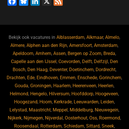
F
Bl
Li
X
F
a
u
n
e
c
e
k
e
e
s
e
d
b
ky
dI
Bekijk ook vacatures in
Alblasserdam
,
Alkmaar
,
Almelo
,
o
n
Almere
,
Alphen aan den Rijn
,
Amersfoort
,
Amsterdam
,
Apeldoorn
,
Arnhem
,
Assen
,
Bergen op Zoom
,
Breda
,
o
Capelle aan den IJssel
,
Coevorden
,
Delft
,
Delfzijl
,
Den
k
Bosch
,
Den Haag
,
Deventer
,
Doetinchem
,
Dordrecht
,
Drachten
,
Ede
,
Eindhoven
,
Emmen
,
Enschede
,
Gorinchem
,
Gouda
,
Groningen
,
Haarlem
,
Heerenveen
,
Heerlen
,
Helmond
,
Hengelo
,
Hilversum
,
Hoofddorp
,
Hoogeveen
,
Hoogezand
,
Hoorn
,
Kerkrade
,
Leeuwarden
,
Leiden
,
Lelystad
,
Maastricht
,
Meppel
,
Middelburg
,
Nieuwegein
,
Nijkerk
,
Nijmegen
,
Nijverdal
,
Oosterhout
,
Oss
,
Roermond
,
Roosendaal
,
Rotterdam
,
Schiedam
,
Sittard
,
Sneek
,