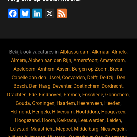
F
Bl
Li
X
F
a
u
n
e
c
e
k
e
e
s
e
d
b
ky
dI
Bekijk ook vacatures in
Alblasserdam
,
Alkmaar
,
Almelo
,
o
n
Almere
,
Alphen aan den Rijn
,
Amersfoort
,
Amsterdam
,
Apeldoorn
,
Arnhem
,
Assen
,
Bergen op Zoom
,
Breda
,
o
Capelle aan den IJssel
,
Coevorden
,
Delft
,
Delfzijl
,
Den
k
Bosch
,
Den Haag
,
Deventer
,
Doetinchem
,
Dordrecht
,
Drachten
,
Ede
,
Eindhoven
,
Emmen
,
Enschede
,
Gorinchem
,
Gouda
,
Groningen
,
Haarlem
,
Heerenveen
,
Heerlen
,
Helmond
,
Hengelo
,
Hilversum
,
Hoofddorp
,
Hoogeveen
,
Hoogezand
,
Hoorn
,
Kerkrade
,
Leeuwarden
,
Leiden
,
Lelystad
,
Maastricht
,
Meppel
,
Middelburg
,
Nieuwegein
,