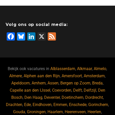
Volg ons op social media:
F
Bl
Li
X
F
a
u
n
e
c
e
k
e
e
s
e
d
b
ky
dI
Bekijk ook vacatures in
Alblasserdam
,
Alkmaar
,
Almelo
,
o
n
Almere
,
Alphen aan den Rijn
,
Amersfoort
,
Amsterdam
,
Apeldoorn
,
Arnhem
,
Assen
,
Bergen op Zoom
,
Breda
,
o
Capelle aan den IJssel
,
Coevorden
,
Delft
,
Delfzijl
,
Den
k
Bosch
,
Den Haag
,
Deventer
,
Doetinchem
,
Dordrecht
,
Drachten
,
Ede
,
Eindhoven
,
Emmen
,
Enschede
,
Gorinchem
,
Gouda
,
Groningen
,
Haarlem
,
Heerenveen
,
Heerlen
,