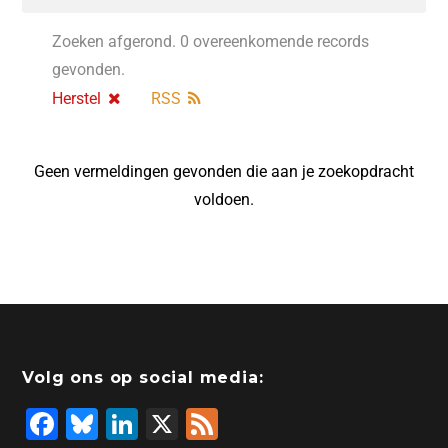
Zoeken afgerond. 0 overeenkomende records
gevonden.
Herstel
RSS
Geen vermeldingen gevonden die aan je zoekopdracht
voldoen.
Volg ons op social media:
F
Bl
Li
X
F