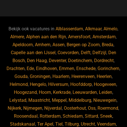
a
u
n
e
c
e
k
e
e
s
e
d
b
ky
dI
Bekijk ook vacatures in
Alblasserdam
,
Alkmaar
,
Almelo
,
o
n
Almere
,
Alphen aan den Rijn
,
Amersfoort
,
Amsterdam
,
Apeldoorn
,
Arnhem
,
Assen
,
Bergen op Zoom
,
Breda
,
o
Capelle aan den IJssel
,
Coevorden
,
Delft
,
Delfzijl
,
Den
k
Bosch
,
Den Haag
,
Deventer
,
Doetinchem
,
Dordrecht
,
Drachten
,
Ede
,
Eindhoven
,
Emmen
,
Enschede
,
Gorinchem
,
Gouda
,
Groningen
,
Haarlem
,
Heerenveen
,
Heerlen
,
Helmond
,
Hengelo
,
Hilversum
,
Hoofddorp
,
Hoogeveen
,
Hoogezand
,
Hoorn
,
Kerkrade
,
Leeuwarden
,
Leiden
,
Lelystad
,
Maastricht
,
Meppel
,
Middelburg
,
Nieuwegein
,
Nijkerk
,
Nijmegen
,
Nijverdal
,
Oosterhout
,
Oss
,
Roermond
,
Roosendaal
,
Rotterdam
,
Schiedam
,
Sittard
,
Sneek
,
Stadskanaal
,
Ter Apel
,
Tiel
,
Tilburg
,
Utrecht
,
Veendam
,