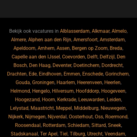
a
u
n
e
c
e
k
e
e
s
e
d
b
ky
dI
Bekijk ook vacatures in
Alblasserdam
,
Alkmaar
,
Almelo
,
o
n
Almere
,
Alphen aan den Rijn
,
Amersfoort
,
Amsterdam
,
Apeldoorn
,
Arnhem
,
Assen
,
Bergen op Zoom
,
Breda
,
o
Capelle aan den IJssel
,
Coevorden
,
Delft
,
Delfzijl
,
Den
k
Bosch
,
Den Haag
,
Deventer
,
Doetinchem
,
Dordrecht
,
Drachten
,
Ede
,
Eindhoven
,
Emmen
,
Enschede
,
Gorinchem
,
Gouda
,
Groningen
,
Haarlem
,
Heerenveen
,
Heerlen
,
Helmond
,
Hengelo
,
Hilversum
,
Hoofddorp
,
Hoogeveen
,
Hoogezand
,
Hoorn
,
Kerkrade
,
Leeuwarden
,
Leiden
,
Lelystad
,
Maastricht
,
Meppel
,
Middelburg
,
Nieuwegein
,
Nijkerk
,
Nijmegen
,
Nijverdal
,
Oosterhout
,
Oss
,
Roermond
,
Roosendaal
,
Rotterdam
,
Schiedam
,
Sittard
,
Sneek
,
Stadskanaal
,
Ter Apel
,
Tiel
,
Tilburg
,
Utrecht
,
Veendam
,