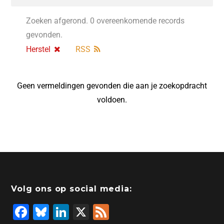
Zoeken afgerond. 0 overeenkomende records
gevonden.
Herstel
RSS
Geen vermeldingen gevonden die aan je zoekopdracht
voldoen.
Volg ons op social media:
F
Bl
Li
X
F