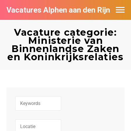
Vacatures Alphen aan den Rijn
Vacatures per bedrijf in Alphen aan den
Rijn
Vacature categorie:
Ministerie van
De populairste vacatures in Alphen aan
Binnenlandse Zaken
den Rijn
en Koninkrijksrelaties