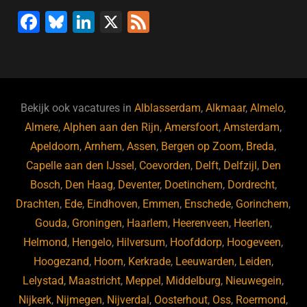
F
Bl
Li
X
F
a
u
n
e
c
e
k
e
e
s
e
d
b
ky
dI
Bekijk ook vacatures in
Alblasserdam
,
Alkmaar
,
Almelo
,
o
n
Almere
,
Alphen aan den Rijn
,
Amersfoort
,
Amsterdam
,
Apeldoorn
,
Arnhem
,
Assen
,
Bergen op Zoom
,
Breda
,
o
Capelle aan den IJssel
,
Coevorden
,
Delft
,
Delfzijl
,
Den
k
Bosch
,
Den Haag
,
Deventer
,
Doetinchem
,
Dordrecht
,
Drachten
,
Ede
,
Eindhoven
,
Emmen
,
Enschede
,
Gorinchem
,
Gouda
,
Groningen
,
Haarlem
,
Heerenveen
,
Heerlen
,
Helmond
,
Hengelo
,
Hilversum
,
Hoofddorp
,
Hoogeveen
,
Hoogezand
,
Hoorn
,
Kerkrade
,
Leeuwarden
,
Leiden
,
Lelystad
,
Maastricht
,
Meppel
,
Middelburg
,
Nieuwegein
,
Nijkerk
,
Nijmegen
,
Nijverdal
,
Oosterhout
,
Oss
,
Roermond
,