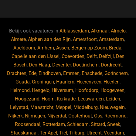
a
u
n
e
c
e
k
e
e
s
e
d
b
ky
dI
Bekijk ook vacatures in
Alblasserdam
,
Alkmaar
,
Almelo
,
o
n
Almere
,
Alphen aan den Rijn
,
Amersfoort
,
Amsterdam
,
Apeldoorn
,
Arnhem
,
Assen
,
Bergen op Zoom
,
Breda
,
o
Capelle aan den IJssel
,
Coevorden
,
Delft
,
Delfzijl
,
Den
k
Bosch
,
Den Haag
,
Deventer
,
Doetinchem
,
Dordrecht
,
Drachten
,
Ede
,
Eindhoven
,
Emmen
,
Enschede
,
Gorinchem
,
Gouda
,
Groningen
,
Haarlem
,
Heerenveen
,
Heerlen
,
Helmond
,
Hengelo
,
Hilversum
,
Hoofddorp
,
Hoogeveen
,
Hoogezand
,
Hoorn
,
Kerkrade
,
Leeuwarden
,
Leiden
,
Lelystad
,
Maastricht
,
Meppel
,
Middelburg
,
Nieuwegein
,
Nijkerk
,
Nijmegen
,
Nijverdal
,
Oosterhout
,
Oss
,
Roermond
,
Roosendaal
,
Rotterdam
,
Schiedam
,
Sittard
,
Sneek
,
Stadskanaal
,
Ter Apel
,
Tiel
,
Tilburg
,
Utrecht
,
Veendam
,