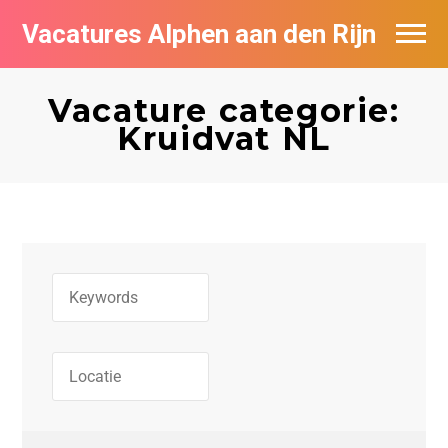
Vacatures Alphen aan den Rijn
Vacatures per bedrijf in Alphen aan den
Rijn
Vacature categorie:
Kruidvat NL
De populairste vacatures in Alphen aan
den Rijn