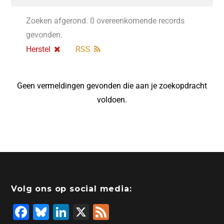
Zoeken afgerond. 0 overeenkomende records
gevonden.
Herstel
RSS
Geen vermeldingen gevonden die aan je zoekopdracht
voldoen.
Volg ons op social media:
F
Bl
Li
X
F