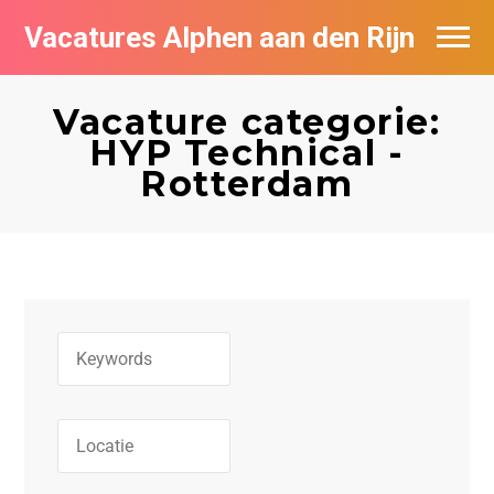
Vacatures Alphen aan den Rijn
Vacatures per bedrijf in Alphen aan den
Rijn
Vacature categorie:
HYP Technical -
De populairste vacatures in Alphen aan
Rotterdam
den Rijn