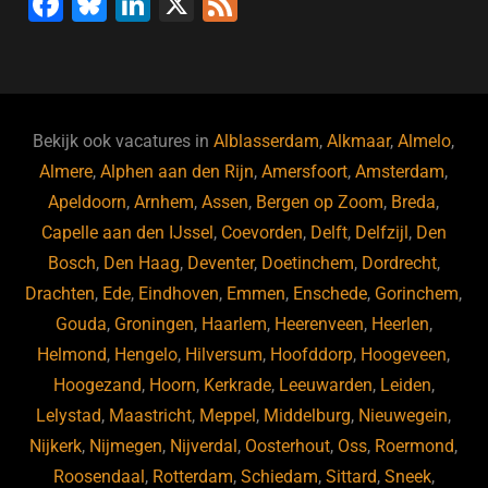
F
Bl
Li
X
F
a
u
n
e
c
e
k
e
e
s
e
d
b
ky
dI
Bekijk ook vacatures in
Alblasserdam
,
Alkmaar
,
Almelo
,
o
n
Almere
,
Alphen aan den Rijn
,
Amersfoort
,
Amsterdam
,
Apeldoorn
,
Arnhem
,
Assen
,
Bergen op Zoom
,
Breda
,
o
Capelle aan den IJssel
,
Coevorden
,
Delft
,
Delfzijl
,
Den
k
Bosch
,
Den Haag
,
Deventer
,
Doetinchem
,
Dordrecht
,
Drachten
,
Ede
,
Eindhoven
,
Emmen
,
Enschede
,
Gorinchem
,
Gouda
,
Groningen
,
Haarlem
,
Heerenveen
,
Heerlen
,
Helmond
,
Hengelo
,
Hilversum
,
Hoofddorp
,
Hoogeveen
,
Hoogezand
,
Hoorn
,
Kerkrade
,
Leeuwarden
,
Leiden
,
Lelystad
,
Maastricht
,
Meppel
,
Middelburg
,
Nieuwegein
,
Nijkerk
,
Nijmegen
,
Nijverdal
,
Oosterhout
,
Oss
,
Roermond
,
Roosendaal
,
Rotterdam
,
Schiedam
,
Sittard
,
Sneek
,