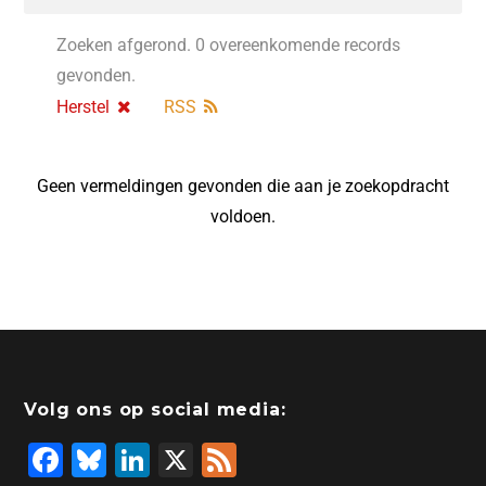
Zoeken afgerond. 0 overeenkomende records
gevonden.
Herstel
RSS
Geen vermeldingen gevonden die aan je zoekopdracht
voldoen.
Volg ons op social media:
F
Bl
Li
X
F