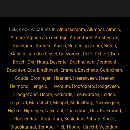
a
u
n
e
c
e
k
e
e
s
e
d
b
ky
dI
Bekijk ook vacatures in
Alblasserdam
,
Alkmaar
,
Almelo
,
o
n
Almere
,
Alphen aan den Rijn
,
Amersfoort
,
Amsterdam
,
Apeldoorn
,
Arnhem
,
Assen
,
Bergen op Zoom
,
Breda
,
o
Capelle aan den IJssel
,
Coevorden
,
Delft
,
Delfzijl
,
Den
k
Bosch
,
Den Haag
,
Deventer
,
Doetinchem
,
Dordrecht
,
Drachten
,
Ede
,
Eindhoven
,
Emmen
,
Enschede
,
Gorinchem
,
Gouda
,
Groningen
,
Haarlem
,
Heerenveen
,
Heerlen
,
Helmond
,
Hengelo
,
Hilversum
,
Hoofddorp
,
Hoogeveen
,
Hoogezand
,
Hoorn
,
Kerkrade
,
Leeuwarden
,
Leiden
,
Lelystad
,
Maastricht
,
Meppel
,
Middelburg
,
Nieuwegein
,
Nijkerk
,
Nijmegen
,
Nijverdal
,
Oosterhout
,
Oss
,
Roermond
,
Roosendaal
,
Rotterdam
,
Schiedam
,
Sittard
,
Sneek
,
Stadskanaal
,
Ter Apel
,
Tiel
,
Tilburg
,
Utrecht
,
Veendam
,