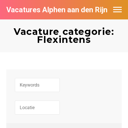
Vacatures Alphen aan den Rijn
Vacatures per bedrijf in Alphen aan den
Rijn
Vacature categorie:
Flexintens
De populairste vacatures in Alphen aan
den Rijn