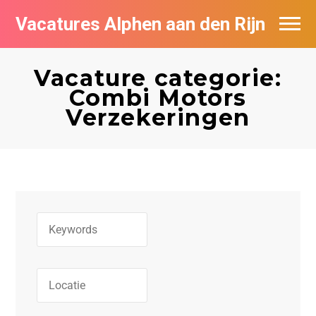
Vacatures Alphen aan den Rijn
Vacatures per bedrijf in Alphen aan den
Rijn
Vacature categorie:
Combi Motors
De populairste vacatures in Alphen aan
Verzekeringen
den Rijn