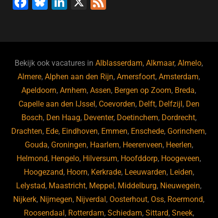
F
Bl
Li
X
F
a
u
n
e
c
e
k
e
e
s
e
d
b
ky
dI
Bekijk ook vacatures in
Alblasserdam
,
Alkmaar
,
Almelo
,
o
n
Almere
,
Alphen aan den Rijn
,
Amersfoort
,
Amsterdam
,
Apeldoorn
,
Arnhem
,
Assen
,
Bergen op Zoom
,
Breda
,
o
Capelle aan den IJssel
,
Coevorden
,
Delft
,
Delfzijl
,
Den
k
Bosch
,
Den Haag
,
Deventer
,
Doetinchem
,
Dordrecht
,
Drachten
,
Ede
,
Eindhoven
,
Emmen
,
Enschede
,
Gorinchem
,
Gouda
,
Groningen
,
Haarlem
,
Heerenveen
,
Heerlen
,
Helmond
,
Hengelo
,
Hilversum
,
Hoofddorp
,
Hoogeveen
,
Hoogezand
,
Hoorn
,
Kerkrade
,
Leeuwarden
,
Leiden
,
Lelystad
,
Maastricht
,
Meppel
,
Middelburg
,
Nieuwegein
,
Nijkerk
,
Nijmegen
,
Nijverdal
,
Oosterhout
,
Oss
,
Roermond
,
Roosendaal
,
Rotterdam
,
Schiedam
,
Sittard
,
Sneek
,