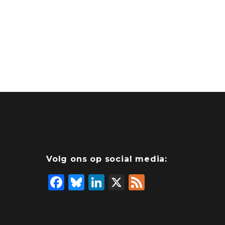
Volg ons op social media:
F
Bl
Li
X
F
a
u
n
e
c
e
k
e