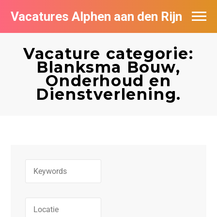
Vacatures Alphen aan den Rijn
Vacatures per bedrijf in Alphen aan den
Rijn
Vacature categorie:
Blanksma Bouw,
De populairste vacatures in Alphen aan
Onderhoud en
den Rijn
Dienstverlening.