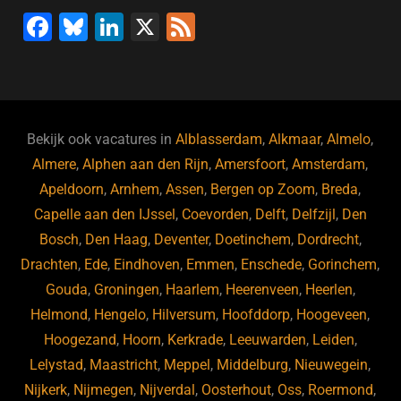
F
Bl
Li
X
F
a
u
n
e
c
e
k
e
e
s
e
d
b
ky
dI
Bekijk ook vacatures in
Alblasserdam
,
Alkmaar
,
Almelo
,
o
n
Almere
,
Alphen aan den Rijn
,
Amersfoort
,
Amsterdam
,
Apeldoorn
,
Arnhem
,
Assen
,
Bergen op Zoom
,
Breda
,
o
Capelle aan den IJssel
,
Coevorden
,
Delft
,
Delfzijl
,
Den
k
Bosch
,
Den Haag
,
Deventer
,
Doetinchem
,
Dordrecht
,
Drachten
,
Ede
,
Eindhoven
,
Emmen
,
Enschede
,
Gorinchem
,
Gouda
,
Groningen
,
Haarlem
,
Heerenveen
,
Heerlen
,
Helmond
,
Hengelo
,
Hilversum
,
Hoofddorp
,
Hoogeveen
,
Hoogezand
,
Hoorn
,
Kerkrade
,
Leeuwarden
,
Leiden
,
Lelystad
,
Maastricht
,
Meppel
,
Middelburg
,
Nieuwegein
,
Nijkerk
,
Nijmegen
,
Nijverdal
,
Oosterhout
,
Oss
,
Roermond
,