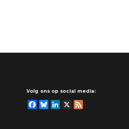
Volg ons op social media:
F
Bl
Li
X
F
a
u
n
e
c
e
k
e