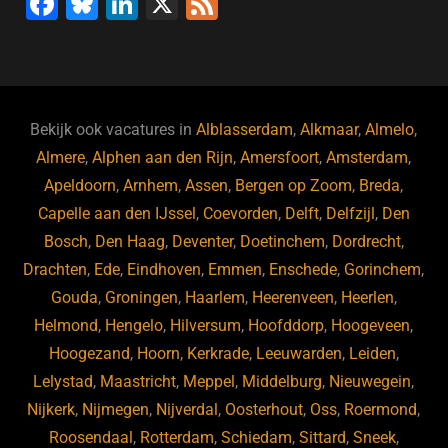
F
Bl
Li
X
F
a
u
n
e
c
e
k
e
e
s
e
d
b
ky
dI
Bekijk ook vacatures in
Alblasserdam
,
Alkmaar
,
Almelo
,
o
n
Almere
,
Alphen aan den Rijn
,
Amersfoort
,
Amsterdam
,
Apeldoorn
,
Arnhem
,
Assen
,
Bergen op Zoom
,
Breda
,
o
Capelle aan den IJssel
,
Coevorden
,
Delft
,
Delfzijl
,
Den
k
Bosch
,
Den Haag
,
Deventer
,
Doetinchem
,
Dordrecht
,
Drachten
,
Ede
,
Eindhoven
,
Emmen
,
Enschede
,
Gorinchem
,
Gouda
,
Groningen
,
Haarlem
,
Heerenveen
,
Heerlen
,
Helmond
,
Hengelo
,
Hilversum
,
Hoofddorp
,
Hoogeveen
,
Hoogezand
,
Hoorn
,
Kerkrade
,
Leeuwarden
,
Leiden
,
Lelystad
,
Maastricht
,
Meppel
,
Middelburg
,
Nieuwegein
,
Nijkerk
,
Nijmegen
,
Nijverdal
,
Oosterhout
,
Oss
,
Roermond
,
Roosendaal
,
Rotterdam
,
Schiedam
,
Sittard
,
Sneek
,