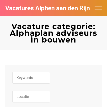
Vacatures Alphen aan den Rijn
Vacatures per bedrijf in Alphen aan den
Rijn
Vacature categorie:
Alphaplan adviseurs
De populairste vacatures in Alphen aan
in bouwen
den Rijn