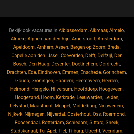
a
u
n
e
c
e
k
e
e
s
e
d
b
ky
dI
Bekijk ook vacatures in
Alblasserdam
,
Alkmaar
,
Almelo
,
o
n
Almere
,
Alphen aan den Rijn
,
Amersfoort
,
Amsterdam
,
Apeldoorn
,
Arnhem
,
Assen
,
Bergen op Zoom
,
Breda
,
o
Capelle aan den IJssel
,
Coevorden
,
Delft
,
Delfzijl
,
Den
k
Bosch
,
Den Haag
,
Deventer
,
Doetinchem
,
Dordrecht
,
Drachten
,
Ede
,
Eindhoven
,
Emmen
,
Enschede
,
Gorinchem
,
Gouda
,
Groningen
,
Haarlem
,
Heerenveen
,
Heerlen
,
Helmond
,
Hengelo
,
Hilversum
,
Hoofddorp
,
Hoogeveen
,
Hoogezand
,
Hoorn
,
Kerkrade
,
Leeuwarden
,
Leiden
,
Lelystad
,
Maastricht
,
Meppel
,
Middelburg
,
Nieuwegein
,
Nijkerk
,
Nijmegen
,
Nijverdal
,
Oosterhout
,
Oss
,
Roermond
,
Roosendaal
,
Rotterdam
,
Schiedam
,
Sittard
,
Sneek
,
Stadskanaal
,
Ter Apel
,
Tiel
,
Tilburg
,
Utrecht
,
Veendam
,