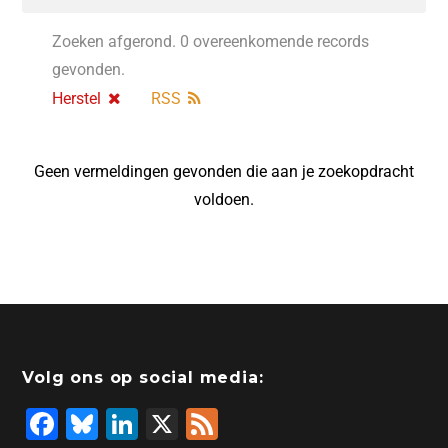
Zoeken afgerond. 0 overeenkomende records
gevonden.
Herstel
RSS
Geen vermeldingen gevonden die aan je zoekopdracht
voldoen.
Volg ons op social media:
F
Bl
Li
X
F