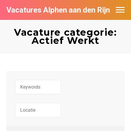
Vacatures Alphen aan den Rijn
Vacatures per bedrijf in Alphen aan den
Rijn
Vacature categorie:
Actief Werkt
De populairste vacatures in Alphen aan
den Rijn