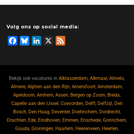
Volg ons op social media:
F
Bl
Li
X
F
a
u
n
e
c
e
k
e
e
s
e
d
b
ky
dI
Bekijk ook vacatures in
Alblasserdam
,
Alkmaar
,
Almelo
,
o
n
Almere
,
Alphen aan den Rijn
,
Amersfoort
,
Amsterdam
,
Apeldoorn
,
Arnhem
,
Assen
,
Bergen op Zoom
,
Breda
,
o
Capelle aan den IJssel
,
Coevorden
,
Delft
,
Delfzijl
,
Den
k
Bosch
,
Den Haag
,
Deventer
,
Doetinchem
,
Dordrecht
,
Drachten
,
Ede
,
Eindhoven
,
Emmen
,
Enschede
,
Gorinchem
,
Gouda
,
Groningen
,
Haarlem
,
Heerenveen
,
Heerlen
,