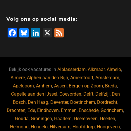
Volg ons op social media:
F
Bl
Li
X
F
a
u
n
e
c
e
k
e
e
s
e
d
b
ky
dI
Bekijk ook vacatures in
Alblasserdam
,
Alkmaar
,
Almelo
,
o
n
Almere
,
Alphen aan den Rijn
,
Amersfoort
,
Amsterdam
,
Apeldoorn
,
Arnhem
,
Assen
,
Bergen op Zoom
,
Breda
,
o
Capelle aan den IJssel
,
Coevorden
,
Delft
,
Delfzijl
,
Den
k
Bosch
,
Den Haag
,
Deventer
,
Doetinchem
,
Dordrecht
,
Drachten
,
Ede
,
Eindhoven
,
Emmen
,
Enschede
,
Gorinchem
,
Gouda
,
Groningen
,
Haarlem
,
Heerenveen
,
Heerlen
,
Helmond
,
Hengelo
,
Hilversum
,
Hoofddorp
,
Hoogeveen
,