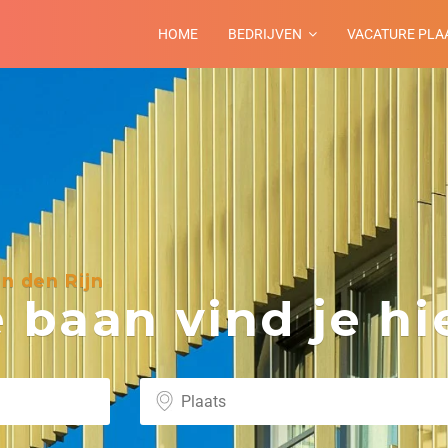
HOME
BEDRIJVEN
VACATURE PLA
n den Rijn
baan vind je hie