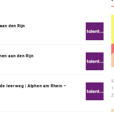
aan den Rijn
hen aan den Rijn
S
e leerweg | Alphen am Rhein –
1
Z
I