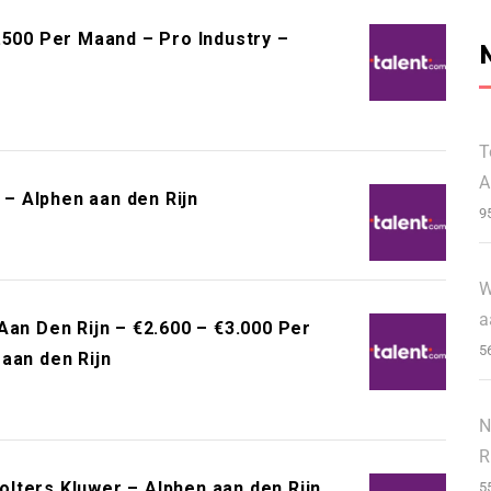
.500 Per Maand – Pro Industry –
T
A
– Alphen aan den Rijn
9
W
a
Aan Den Rijn – €2.600 – €3.000 Per
5
aan den Rijn
N
R
lters Kluwer – Alphen aan den Rijn
5