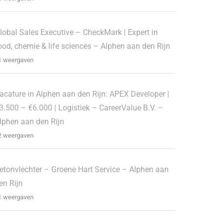
lobal Sales Executive – CheckMark | Expert in
ood, chemie & life sciences – Alphen aan den Rijn
1 weergaven
acature in Alphen aan den Rijn: APEX Developer |
3.500 – €6.000 | Logistiek – CareerValue B.V. –
lphen aan den Rijn
2 weergaven
etonvlechter – Groene Hart Service – Alphen aan
en Rijn
1 weergaven