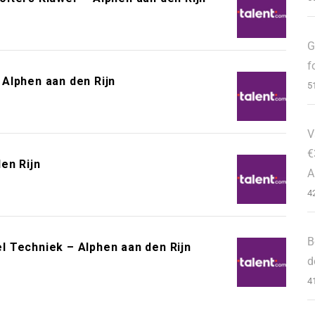
G
f
Alphen aan den Rijn
5
V
€
en Rijn
A
4
B
 Techniek – Alphen aan den Rijn
d
4