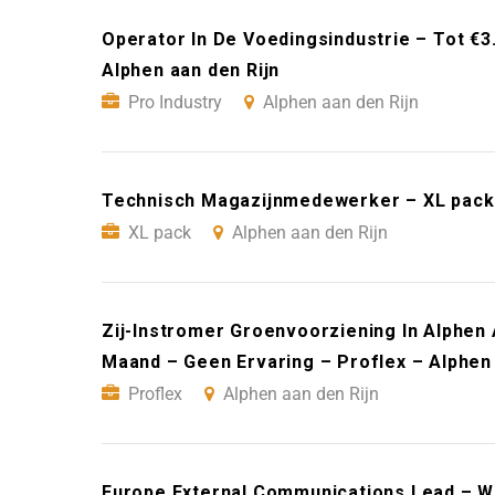
Operator In De Voedingsindustrie – Tot €3
Alphen aan den Rijn
Pro Industry
Alphen aan den Rijn
Technisch Magazijnmedewerker – XL pack 
XL pack
Alphen aan den Rijn
Zij-Instromer Groenvoorziening In Alphen 
Maand – Geen Ervaring – Proflex – Alphen 
Proflex
Alphen aan den Rijn
Europe External Communications Lead – Wo