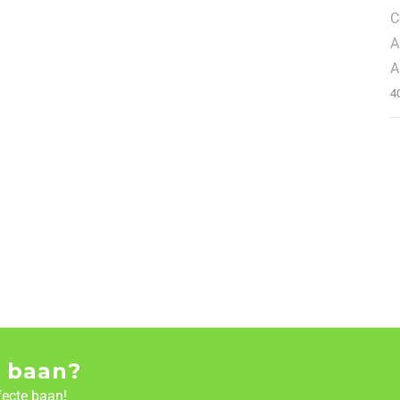
C
A
A
4
 baan?
fecte baan!