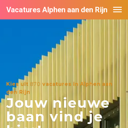
Vacatures Alphen aan den Rijn
Vacatures per bedrijf in Alphen aan den
Rijn
De populairste vacatures in Alphen aan
den Rijn
Kies uit
870
vacatures in Alphen aan
den Rijn
Jouw nieuwe
baan vind je