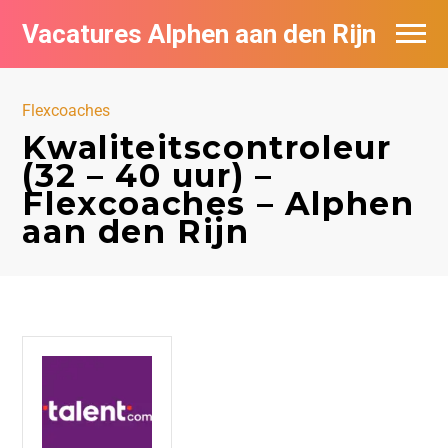
Vacatures Alphen aan den Rijn
Vacatures per bedrijf in Alphen aan den
Rijn
Flexcoaches
Kwaliteitscontroleur
De populairste vacatures in Alphen aan
(32 – 40 uur) –
den Rijn
Flexcoaches – Alphen
aan den Rijn