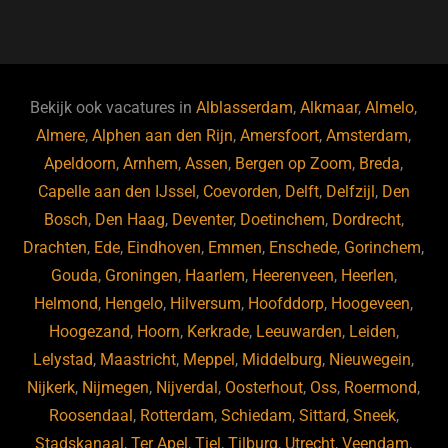
a
u
n
e
c
e
k
e
e
s
e
d
b
ky
dI
Bekijk ook vacatures in
Alblasserdam
,
Alkmaar
,
Almelo
,
o
n
Almere
,
Alphen aan den Rijn
,
Amersfoort
,
Amsterdam
,
Apeldoorn
,
Arnhem
,
Assen
,
Bergen op Zoom
,
Breda
,
o
Capelle aan den IJssel
,
Coevorden
,
Delft
,
Delfzijl
,
Den
k
Bosch
,
Den Haag
,
Deventer
,
Doetinchem
,
Dordrecht
,
Drachten
,
Ede
,
Eindhoven
,
Emmen
,
Enschede
,
Gorinchem
,
Gouda
,
Groningen
,
Haarlem
,
Heerenveen
,
Heerlen
,
Helmond
,
Hengelo
,
Hilversum
,
Hoofddorp
,
Hoogeveen
,
Hoogezand
,
Hoorn
,
Kerkrade
,
Leeuwarden
,
Leiden
,
Lelystad
,
Maastricht
,
Meppel
,
Middelburg
,
Nieuwegein
,
Nijkerk
,
Nijmegen
,
Nijverdal
,
Oosterhout
,
Oss
,
Roermond
,
Roosendaal
,
Rotterdam
,
Schiedam
,
Sittard
,
Sneek
,
Stadskanaal
,
Ter Apel
,
Tiel
,
Tilburg
,
Utrecht
,
Veendam
,