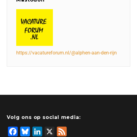
https://vacatureforum.nl/@alphen-aan-den-rijn
Volg ons op social media:
F
Bl
Li
X
F