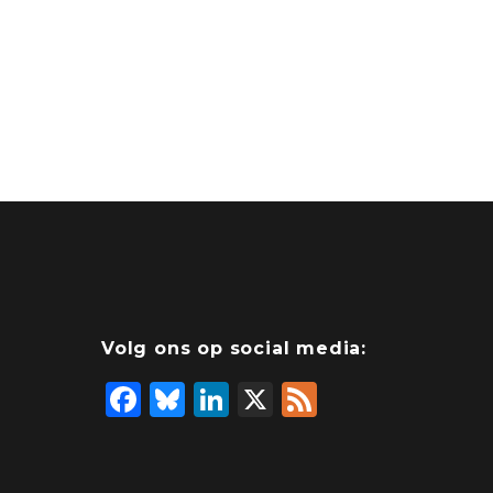
Volg ons op social media:
F
Bl
Li
X
F
a
u
n
e
c
e
k
e